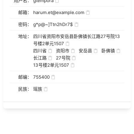
用户名：
gtempora
邮箱：
harum.et@example.com
密码：
g*p@~]Ttn2hDr7$
地址：
四川省资阳市安岳县卧佛镇长江路27号院13
号楼2单元1507
四川省
资阳市
安岳县
卧佛镇
长江路
27号院
13号楼2单元1507
邮编：
755400
民族：
瑶族